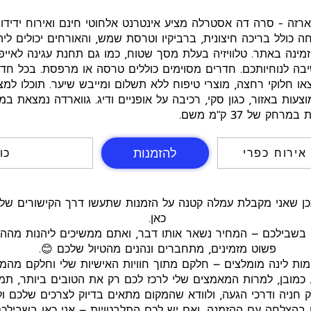
רזה - סרה דה אסטרלה מציע אינטרנט אלחוטי חינם ואירוח ידידו
ה כולל בריכה חיצונית, ברביקיו וטרסת שמש, והאורחים יכולים ל
מינה באתר. טלוויזיה בעלת מסך שטוח, כמו גם תחנת עגינה לאייפ
שיבה לנוחיותכם. חדרים מסוימים כוללים טרסה או מרפסת. בכל ח
או חלוקי רחצה, מוצרי טיפוח ללא תשלום ומייבש שיער. תוכלו למ
ק של 37 ק"מ משם.
להזמנות
 אירוח כפרי
5 כ
כאן.
 בשבילכם – המחיר נשאר אותו דבר, ואתם ממשיכים ליהנות מההנח
פשוט מזמינים, מתחברים ונהנים מהטיול שלכם 😊.
ומות לינה מומלצים – חלקם מתוך חוויות האישיות שלי וחלקם מהמ
 כמובן, למרות המאמצים שלי לרכז לכם רק את הטובים ביותר, תמי
ק חניה ודרכי הגעה, ולוודא שהמקום מתאים בדיוק לצרכים שלכם ולס
ן בהצלחה עם ההזמנה, ואם יש לכם התלבטויות – אני כאן בשבילכ