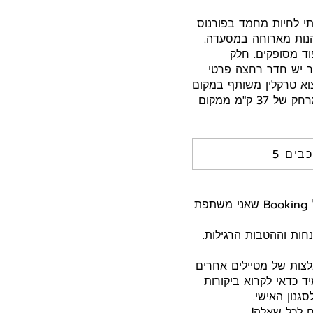
תי לחיות מחמד בפורנוס
יהנות מארוחה במסעדה.
וד מסופקים. חלק
דר יש חדר רחצה פרטי
צוא טרקלין משותף במקום
האירוח. מספר פעילויות מוצעות באזור, כגון סקי, רכיבה על אופניים ודיג. גווארדה נמצאת במרחק של 37 ק"מ ממקום
וכבים
היי חברים! רק שתדעו, ייתכן שאני מקבלת עמלה קטנה על הזמנות שתעשו דרך הקישורים של Booking שאני משתפת
ות וההטבות הרגילות.
לצות של מטיילים אחרים
ד כדאי לקרוא ביקורות
גנון האישי.
ם לכל שאלה!