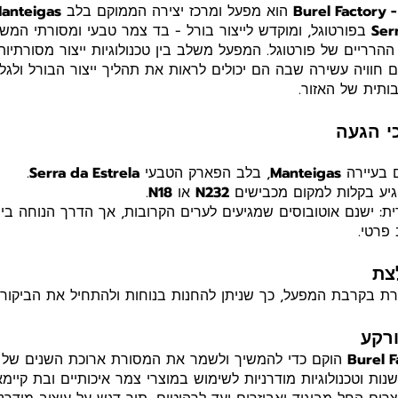
Bur
הוא מפעל ומרכז יצירה הממוקם בלב
anteigas
Ser
בפורטוגל, ומוקדש לייצור בורל - בד צמר טבעי ומסורתי המ
ההרריים של פורטוגל. המפעל משלב בין טכנולוגיות ייצור מסורתיות 
 חוויה עשירה שבה הם יכולים לראות את תהליך ייצור הבורל ולגל
תית של האזור.
י הגעה
 בעיירה
Manteigas
, בלב הפארק הטבעי
Serra da Estrela
.
הגיע בקלות למקום מכבישים
N232
או
N18
.
ת: ישנם אוטובוסים שמגיעים לערים הקרובות, אך הדרך הנוחה ביו
פרטי.
צת
ת בקרבת המפעל, כך שניתן להחנות בנוחות ולהתחיל את הביקור ב
ורקע
הוקם כדי להמשיך ולשמר את המסורת ארוכת השנים של יי
נות וטכנולוגיות מודרניות לשימוש במוצרי צמר איכותיים ובת קיימ