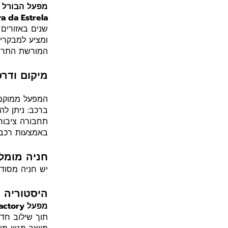
מפעל הבורל - el Factory
ra da Estrela
שנים באזורים 
ומציע למבקרים
המורשת התרבו
מיקום ודרכ
המפעל ממוקם
ברכב: ניתן ל
תחבורה ציבורי
באמצעות רכב 
חניה מומל
יש חניה מסודר
היסטוריה 
מפעל Burel Factory
תוך שילוב חדש