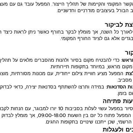
שר המקומי והקיימות של תהליך הייצור. המפעל עובד גם עם מעצב
ב הבורל בעיצובים מודרניים וחדשניים.
צת לביקור
אורך כל השנה, אך מומלץ לבקר בחורף כאשר ניתן לראות כיצד 
בגדים אלא גם לציוד החורף המקומי.
ור
מראש
: כדי להבטיח מקום בסיור ולהנות מהסברים מלאים על תהליך 
מקום מראש, במיוחד בתקופות תיירותיות.
צת
: המפעל מציע חוויית צילום ייחודית, עם מכונות מסורתיות, מוצר
 מסביב.
ות הסדנאות
: במידה ותרצו להשתתף בסדנאות יצירה, כדאי לבדו
ם בזמן.
עות פתיחה
יור במפעל עשוי לעלות בסביבות 10 יורו למבוגר, עם הנחות לקבוצות ולילדים.
: המפעל פתוח כל יום בין השעות 09:00-18:00, אך 
רשמי, שכן ייתכנו שינויים בתקופות החגים.
ים ולעגלות