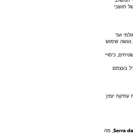
ני המשלב
של תושבי
למי ועד
ו נעשה שימוש
יחים, כיסויי
רל בעצמם
 עתיקת יומין
Serra da
, מה