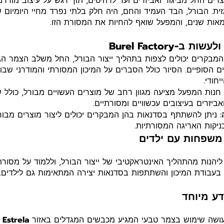
וצרים החל מביגוד ואביזרים ועד לרהיטים, תוך דגש על עיצוב מודר
ית. הבורל, הבד העמיד והחם, היה חלק בלתי נפרד מחיי היומיום 
אות שנים, והמפעל שואף להחיות את המסורת הזו.
ב-Burel Factory
המבקרים יכולים לצפות בתהליך ייצור הבורל, החל משלב הצמר הגו
ם הסופיים. הסיור כולל הסברים על המיכון המסורתי והמודרני שב
חודי.
 חנות המפעל מציעה מגוון רחב של מוצרים העשויים מבורל, כולל שט
אביזרים בעיצובים עכשוויים ומסורתיים.
: ניתן להשתתף בסדנאות בהן המבקרים יכולים ליצור מוצרים מבו
יקות האריגה המסורתיות.
 משפחות עם ילדים
 ליהנות מהתהליך האינטראקטיבי של ייצור הבורל, וללמוד על מסורת
 בעבודת המיכון והשתתפות בסדנאות יצירה המתאימות גם לילדים.
ע מיוחד
ושה שימוש בצמר טבעי המגיע מכבשים המגדלים באזור
 Estrela