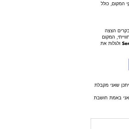
 המקום, כולל
בקרים הצצה
וייתי, המקום
Ser
ולגלות את
ציתי לשתף אתכם שאני חלק מתכנית השותפים של GetYourGuide, וייתכן שאני מקבלת
שאני באמת חושבת