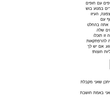
פים עם חופים
וויה זו מתבצעת עם אופניים חשמליים של Ktm, מצוידים במנוע בוש
Naza ועוד הרבה יותר. צפונה, העיזו
וף עם
י אתה בהחלט
ים שלה.
זו תוכלו
ה להרפתקאות
גע. אם יש לך
ות חוצות!
ציתי לשתף אתכם שאני חלק מתכנית השותפים של GetYourGuide, וייתכן שאני מקבלת
שאני באמת חושבת