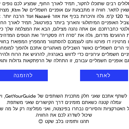
ולים רבים שתוכלו לחקור, תמיד לאורך החוף, שמציע לכם נופים י
של יופי טבעי שאין לתאר. ח
ועם טווח של עד 120 ק"מ. גלה והיכרות בכיף את אזור ré
ביל האופניים המיתולוגי והארוך ביותר בפורטוגל, תמיד לאורך הח
האטלנטי כחברתכם. אם אתה נהנה מצילום, הבא את המצלמה שלך כ
ת הרגעים! מדרום, גלה את "סרה דה פסקריה" ואת הנופים המדהימ
רטיניו דו פורטו ותנו לעצמכם להסתנוור מהמפרץ המפואר! בחוויה 
פני הרים חשמליים כאשר השבילים מאתגרים אתכם ולהפוך למומח
פניים חשמליים עירוניים כדי לדווש באנרגיה, להרגיש את הרוח ולהיר
 גם אופניים חשמליים עבורם, זו התחלה של הרפתקאות גדולות ותגלי
לאתר
להזמנה
היי חברים! ר
עמלה קטנה כשאתם מזמינים דרך הקישורים שאני משתפת.
כל האטרקציות והסיורים נבחרו בפינצטה, ואני ממליצה רק על מה 
שיכול לשדרג לכם את החוויה.
תהנו ותזמינו בלב שקט 😊