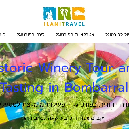
ול לפורטוגל
אטרקציות בפורטוגל
לינה בפורטוגל
פור
storic Winery Tour 
Tasting in Bombarral
ויה ייחודית בפורטוגל - פעילות מומלצת למטיילי
יקב משפחתי כרבע שעה מאובידוש