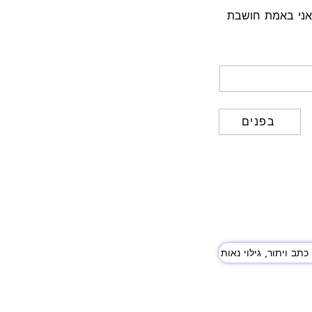
שאני באמת חושבת
בפנים
כתב ויתור, גילוי נאות
לאחר, לשימושכם האישי