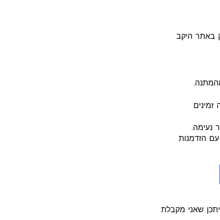
ק באתר היקב
מהמתנה.
 זמינים
ר נעימה.
י היין, עם הזדמנות
ציתי לשתף אתכם שאני חלק מתכנית השותפים של GetYourGuide, וייתכן שאני מקבלת