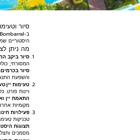
סיור וטעימות ב
היסטוריים שמצי
מה ניתן לצפ
סיור ביקב הה
המסורתי, כולל
סיור בכרמים
:
והשפעת התנאים
טעימות יין
:
טעי
ויינות פורט. כ
התאמת יין וא
מקומיות אחרות
פעילויות חינו
טכניקות טעימה
תצוגות היסטו
מסמכים ותצלומ