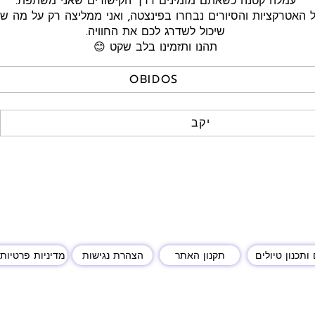
עמלה קטנה כשאתם מזמינים דרך הקישורים שאני משתפת.
כל האטרקציות והסיורים נבחרו בפינצטה, ואני ממליצה רק על מה 
שיכול לשדרג לכם את החוויה.
תהנו ותזמינו בלב שקט 😊
OBIDOS
יקב
ותכנון טיולים
תקנון האתר
הצהרת נגישות
מדיניות פרטיות 
יות שמורות לאילנית נתנאל. התוכן באתר מוגן בזכויות יוצרים על פי חוק, אין להעבירו 
בלבד, תודה