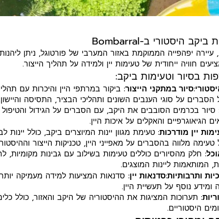
יקב היסטורי ב-Bombarral
ב-Bombarral, עיירה יפהפייה הממוקמת באזור המערבי של פורטוגל, ניתן ליהנ
עים חוויה ייחודית של טעימות יין ולמידה על תהליך הייצור.
ות בסיור וטעימות ביקב:
יסטורי
:
סיור במתקני הייצור
: ביקור במרתפי היין והיכרות עם תהליך 
 הסברים על סוגי הענבים השונים ותהליכי הבציר, התסיסה והיישון.
 סיור בכרמים הסובבים את היקב, עם הסברים על הגידול והטיפול 
 הגיאוגרפיים והאקלים על איכות היין.
מות יין מודרכות
: טעימת מגוון יינות המיוצרים ביקב, כולל יינות לב
ל טעימה מלווה בהסברים על מאפייני היין, טכניקות הייצור וההיסטוריה
וכל
: חלק מהסיורים כוללים טעימות בשילוב עם גבינות מקומיות, לח
, המותאמות ליינות המוצגים.
כיות ותרבותיות
:
סדנאות יין
: סדנאות המציעות למידה מעמיקה יותר על
 ומידע נוסף על תעשיית היין.
ריות
: תערוכות המציגות את ההיסטוריה של היקב והאזור, כולל כלים
ים היסטוריים.