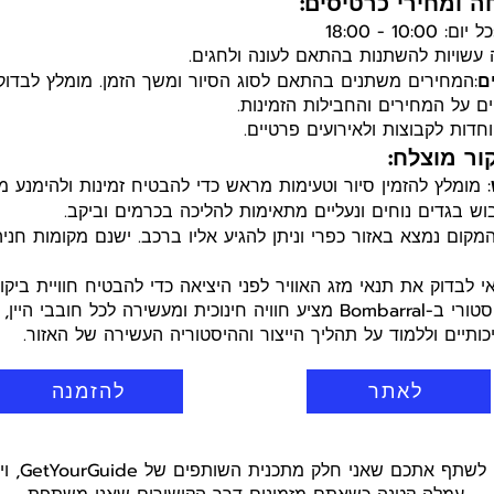
 ומחירי כרטיסים:
כל יום: 10:00 - 18:00
עשויות להשתנות בהתאם לעונה ולחגים.
ם
:המחירים משתנים בהתאם לסוג הסיור ומשך הזמן. מומלץ לבדו
ם על המחירים והחבילות הזמינות.
וחדות לקבוצות ולאירועים פרטיים.
ור מוצלח:
: מומלץ להזמין סיור וטעימות מראש כדי להבטיח זמינות ולהימנע 
בוש בגדים נוחים ונעליים מתאימות להליכה בכרמים וביקב.
המקום נמצא באזור כפרי וניתן להגיע אליו ברכב. ישנם מקומות חניה
אי לבדוק את תנאי מזג האוויר לפני היציאה כדי להבטיח חוויית ביקו
ביקור ביקב היסטורי ב-Bombarral מציע חוויה חינוכית ומעשירה לכל חובב
יכותיים וללמוד על תהליך הייצור וההיסטוריה העשירה של האזור.
לאתר
להזמנה
היי חברים! ר