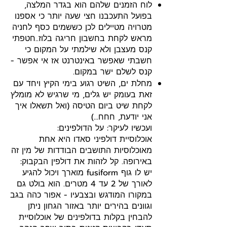
לוח הזמנים שלהם הוא בגדר המלצה,
בפועל התעכבנו חצי שעה יותר כי אספנו
מטרויה מטיילים לכן כששמים כסף לחניה
מראש לקחת בחשבון חריגה בלוז..חטפתי
קנס מעצבן ולא שילמתי על המקום כי
חשבתי שאפשר באינטרנט אז אי אפשר -
קנס לשלם ישר במקום.
מחלת ים, השיט רגוע בימי הקיץ ויחד עם
זאת בעומק יש גלים, מי שרגיש לא מומלץ
לקחת שיט ביום הטיסה (ואל תשאלו איך
אני יודעת, חחח...)
ועכשיו לעיקר: על הדולפינים:
אוכלוסיית דולפיני סאדו היא אחת
מאוכלוסיות התושבים הבודדות של מין זה
באירופה. קל לזהות את דולפין הבקבוק:
יש לו גוף fusiform מוארך ויכול להגיע
לאורך של 2 עד 4 מטרים. הוא בולט גם
במקורו המודגש ובצבעיו - אפור כהה בגב
וגוונים בהירים יותר באזור הגחון ניתן
להבחין בקלות בדולפינים של אוכלוסיית