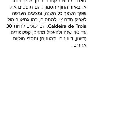
סאדו בקבוצות קטנות בתוך שפך הנהר
או באזור החוף הסמוך. הם תופסים את
שפך השפך כל השנה, ומציגים העדפה
לאפיק הדרומי ולמחסום, כמו גםאזור מול
Caldeira de Troia. הם יכולים לחיות 30
עד 40 שנה ולהאכיל מדגים, קפלופודים
(דיונון, דיונונים ותמנונים) וחסרי חוליות
אחרים.
להזמנה
לאתר
היי חברים! רציתי לשתף אתכם שאני חלק
מתכנית השותפים של GetYourGuide, וייתכן
שאני מקבלת עמלה קטנה כשאתם מזמינים דרך
הקישורים שאני משתפת.
חשוב לי לציין שכל האטרקציות והסיורים נבחרו
בפינצטה, ואני ממליצה רק על מה שאני באמת
חושבת שיכול לשדרג לכם את החוויה.
תהנו ותזמינו בלב שקט 😊