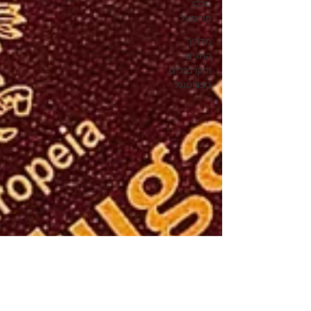
מרכז
פורטוגל
מדריך
החגים
והקרנבלים
בפורטוגל