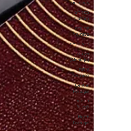
עמק הדורו
מסלולים
מומלצים
קולינריה
בפורטוגל
טבע ונופים
אלנטז'ו
(Alentejo)
יהדות
בפורטוגל
Central
Portugal
פורטוגל
למטייל
North
Portugal