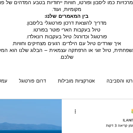
רכזיות כמו ליסבון ופורטו, חוויות ייחודיות בטבע המדהים של פור
מקומיות, ועוד.
בין המאמרים שלנו:
מדריך להוצאת דרכון פורטוגלי בליסבון.
טיול בעקבות הארי פוטר בפורטו.
פורטוגל וכדורגל: טיול בעקבות רונאלדו.
איך שורדים טיול עם הילדים: רגעים מצחיקים וחוויות.
פחתית, טיול זוגי או הרפתקה עצמאית – הבלוג שלנו הוא ה
שלכם.
רטו והסביבה
אטרקציות מובילות
דרום פורטוגל
עמק 
פורטוגל
טבע ונופים
אלנטז'ו (Alentejo)
יהדות בפור
ILANI
זמן קריאה 3 דקות
מטייל
North Portugal
מרכז פורטוגל
מדריך החגים