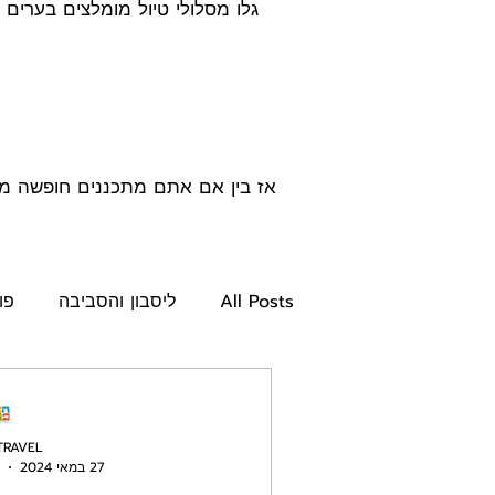
גלו מסלולי טיול מומלצים בערים מ
אז בין אם אתם מתכננים חופשה מש
All Posts
ליסבון והסביבה
פו
מסלולים מומלצים
קולינריה ב
TRAVEL
27 במאי 2024
Central Portugal
פורטוגל ל