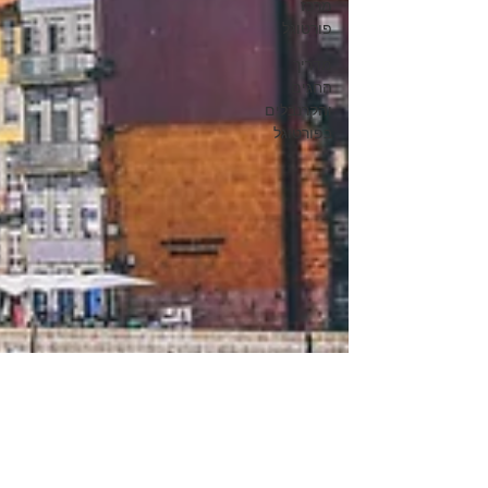
מרכז
פורטוגל
מדריך
החגים
והקרנבלים
בפורטוגל