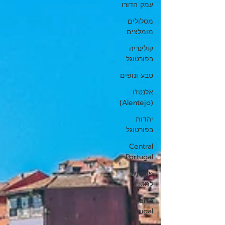
עמק הדורו
מסלולים
מומלצים
קולינריה
בפורטוגל
טבע ונופים
אלנטז'ו
(Alentejo)
יהדות
בפורטוגל
Central
Portugal
פורטוגל
למטייל
North
Portugal