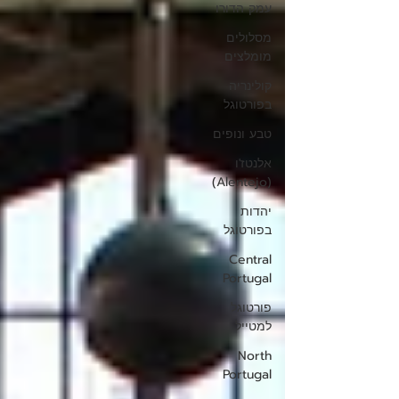
עמק הדורו
מסלולים
מומלצים
קולינריה
בפורטוגל
טבע ונופים
אלנטז'ו
(Alentejo)
יהדות
בפורטוגל
Central
Portugal
פורטוגל
למטייל
North
Portugal