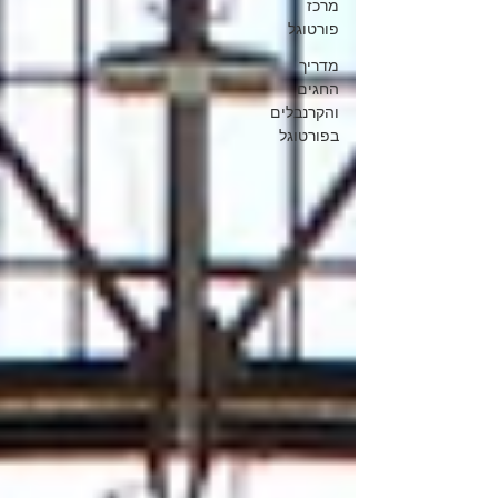
מרכז
פורטוגל
מדריך
החגים
והקרנבלים
בפורטוגל