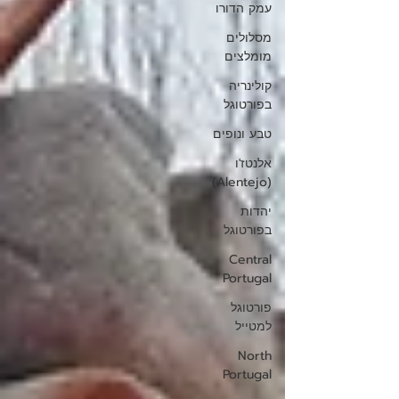
עמק הדורו
מסלולים
מומלצים
קולינריה
בפורטוגל
טבע ונופים
אלנטז'ו
(Alentejo)
יהדות
בפורטוגל
Central
Portugal
פורטוגל
למטייל
North
Portugal