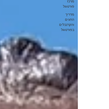
מרכז
פורטוגל
מדריך
החגים
והקרנבלים
בפורטוגל