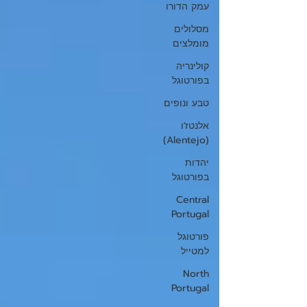
עמק הדורו
מסלולים
מומלצים
קולינריה
בפורטוגל
טבע ונופים
אלנטז'ו
(Alentejo)
יהדות
בפורטוגל
Central
Portugal
פורטוגל
למטייל
North
Portugal