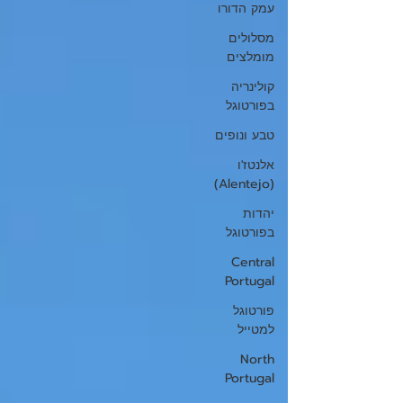
עמק הדורו
מסלולים
מומלצים
קולינריה
בפורטוגל
טבע ונופים
אלנטז'ו
(Alentejo)
יהדות
בפורטוגל
Central
Portugal
פורטוגל
למטייל
North
Portugal