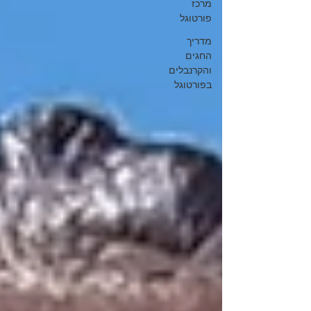
מרכז
פורטוגל
מדריך
החגים
והקרנבלים
בפורטוגל