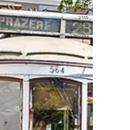
מרכז
פורטוגל
מדריך
החגים
והקרנבלים
בפורטוגל