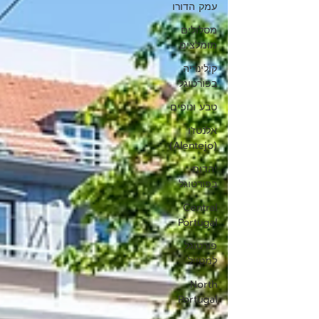
עמק הדורו
מסלולים
מומלצים
קולינריה
בפורטוגל
טבע ונופים
אלנטז'ו
(Alentejo)
יהדות
בפורטוגל
Central
Portugal
פורטוגל
למטייל
North
Portugal