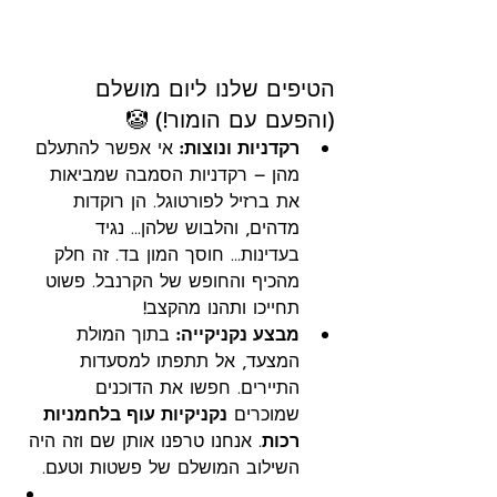
הטיפים שלנו ליום מושלם 
(והפעם עם הומור!) 🤡
רקדניות ונוצות:
 אי אפשר להתעלם 
מהן – רקדניות הסמבה שמביאות 
את ברזיל לפורטוגל. הן רוקדות 
מדהים, והלבוש שלהן... נגיד 
בעדינות... חוסך המון בד. זה חלק 
מהכיף והחופש של הקרנבל. פשוט 
תחייכו ותהנו מהקצב!
מבצע נקניקייה:
 בתוך המולת 
המצעד, אל תתפתו למסעדות 
התיירים. חפשו את הדוכנים 
שמוכרים 
נקניקיות עוף בלחמניות 
רכות
. אנחנו טרפנו אותן שם וזה היה 
השילוב המושלם של פשטות וטעם.