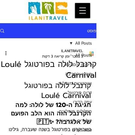
פוסט
All Posts
ILANITRAVEL
All Posts
3 בפבר׳
זמן קריאה 3 דקות
קרנבל לולה בפורטוגל Loulé
ליסבון והסביבה
Carnival
פורטו והסביבה
אטרקציות מובילות
קרנבל לולה בפורטוגל 
דרום פורטוגל
Loulé Carnival
עמק הדורו
חגיגת ה-120 של לולה: למה 
מסלולים מומלצים
הקרנבל הזה הוא הלב הפועם 
של אלגרבה? ✨🇵🇹
קולינריה בפורטוגל
כשביקרנו בפורטוגל בשנה שעברה, גילינו 
טבע ונופים