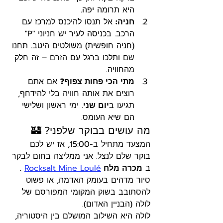
היא תרומה יפה.
חניה:
 אל תנסו להיכנס למרכז עם 
הרכב. בכניסה לעיר יש חניוני "P" 
(חניה חופשית) משולטים היטב. תחנו 
שם ותלכו ברגל עם הזרם – זה חלק 
מהחוויה.
מתי הכי פחות צפוף?
 אם אתם 
רוצים את אותה חוויה בלי להידחף, 
תגיעו ב
יום שני
. ימי ראשון ושלישי 
הם שיא העומס.
מה עושים בבוקר שלפני? 🏰
המצעד מתחיל ב-15:00, אז יש לכם 
בוקר שלם לנצל. אני ממליצה בחום לבקר 
ב 
מכרה מלח 
Rocksalt Mine Loulé
.
סיור מדהים בעומק האדמה, או פשוט 
להסתובב בשוק המקומי המפורסם של 
לולה (הבניין האדום).
לולה היא השילוב המושלם בין היסטוריה, 