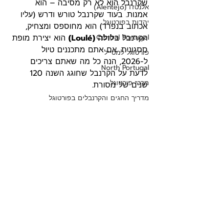
שקרנבל הוא לא רק מסיבה – הוא 
אלנטז'ו (Alentejo)
אמנות. בעוד שקרנבל טורש ודרש (עליו 
יהדות בפורטוגל
אכתוב בנפרד) הוא מחוספס ומצחיק, 
הקרנבל ב
Central Portugal
לולה (Loulé)
 הוא יצירת מופת 
ססגונית. אם אתם מתכננים טיול 
פורטוגל למטייל
ל-2026, הנה כל מה שאתם צריכים 
North Portugal
לדעת על הקרנבל שחוגג השנה 120 
מרכז פורטוגל
שנים של מסורת.
מדריך החגים והקרנבלים בפורטוגל