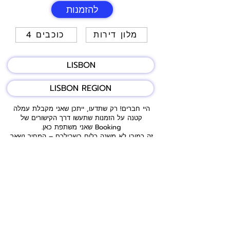
להזמנות
מלון דירות
4 כוכבים
LISBON
LISBON REGION
היי חברים! רק שתדעו, ייתכן שאני מקבלת עמלה
קטנה על הזמנות שתעשו דרך הקישורים של
Booking שאני משתפת כאן.
זה כמובן לא משנה כלום בשבילכם – המחיר נשאר
אותו דבר, ואתם ממשיכים ליהנות מההנחות
וההטבות הרגילות.
פשוט מזמינים, מתחברים ונהנים מהטיול שלכם 😊.
המאגר כאן כולל מגוון מקומות לינה מומלצים –
חלקם מתוך חוויות האישיות שלי וחלקם מהמלצות
של מטיילים אחרים וקבוצות איכותיות ברשת. כמובן,
למרות המאמצים שלי לרכז לכם רק את הטובים
ביותר, תמיד כדאי לקרוא ביקורות עדכניות, לבדוק
חניה ודרכי הגעה, ולוודא שהמקום מתאים בדיוק
לצרכים שלכם ולסגנון האישי.