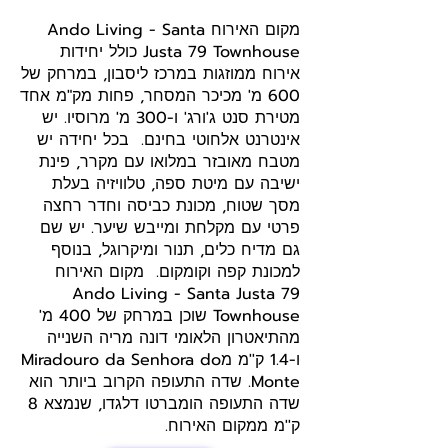
מקום האירוח Ando Living - Santa
Justa 79 Townhouse כולל יחידות
אירוח ממוזגות במרכז ליסבון, במרחק של
600 מ' מכיכר המסחר, פחות מק"מ אחד
מטירת סנט ג'ורג' ו-300 מ' מרוסיו. יש
אינטרנט אלחוטי בחינם. בכל יחידה יש
מטבח מאובזר במלואו עם מקרר, פינת
ישיבה עם מיטת ספה, טלוויזיה בעלת
מסך שטוח, מכונת כביסה וחדר רחצה
פרטי עם מקלחת ומייבש שיער. יש שם
גם מדיח כלים, תנור ומיקרוגל, בנוסף
למכונת קפה וקומקום. מקום האירוח
Ando Living - Santa Justa 79
Townhouse שוכן במרחק של 400 מ'
מהתיאטרון הלאומי דונה מריה השנייה
ו-1.4 ק''מ מMiradouro da Senhora do
Monte. שדה התעופה הקרוב ביותר הוא
שדה התעופה הומברטו דלגדו, שנמצא 8
ק''מ ממקום האירוח.