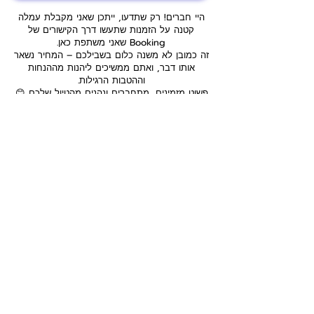
היי חברים! רק שתדעו, ייתכן שאני מקבלת עמלה
קטנה על הזמנות שתעשו דרך הקישורים של
Booking שאני משתפת כאן.
זה כמובן לא משנה כלום בשבילכם – המחיר נשאר
אותו דבר, ואתם ממשיכים ליהנות מההנחות
וההטבות הרגילות.
פשוט מזמינים, מתחברים ונהנים מהטיול שלכם 😊.
המאגר כאן כולל מגוון מקומות לינה מומלצים –
חלקם מתוך חוויות האישיות שלי וחלקם מהמלצות
של מטיילים אחרים וקבוצות איכותיות ברשת. כמובן,
למרות המאמצים שלי לרכז לכם רק את הטובים
ביותר, תמיד כדאי לקרוא ביקורות עדכניות, לבדוק
חניה ודרכי הגעה, ולוודא שהמקום מתאים בדיוק
לצרכים שלכם ולסגנון האישי.
אז שיהיה המון בהצלחה עם ההזמנה, ואם יש לכם
התלבטויות – אני כאן בשבילכם לכל שאלה!
מדיניות פרטיות כתב ויתור, גילוי נאות
הצהרת נגישות
תקנון האתר
תנאי הזמנת שירותים ותכנון טיולים