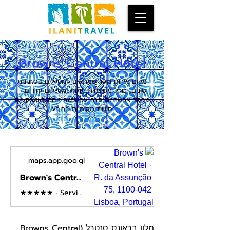
Browns Central Hotel
מקום אירוח מגוון שמתאים למטיילים בסגנונות
שונים, כולל משפחות, זוגות ומטיילים יחידים.
מבחר אפשרויות לינה עם גישה נוחה לאטרקציות
וחוויות מקומיות ברובע.
maps.app.goo.gl
Brown's Central Hotel · R. da Assunção 75, 1100-042 Lisboa, Portugal
★★★★★ · Serviced accommodation
מלון בראונס סנטרל (Browns Central