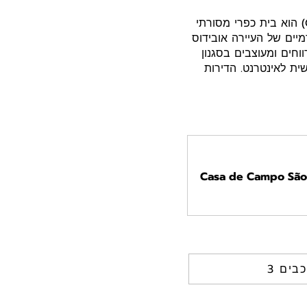
מקום האירוח קאזה דה קאמפו סאו רפאל (Casa de Campo Sao Rafael - Turismo Rural) הוא בית כפרי מסורתי
ף לנופים פנורמיים של העיירה אובידוס
רע על שטח של 6,800 מ"ר. החדרים מרווחים ומעוצבים בסגנון
שית לאינטרנט. הדירות
וכבים