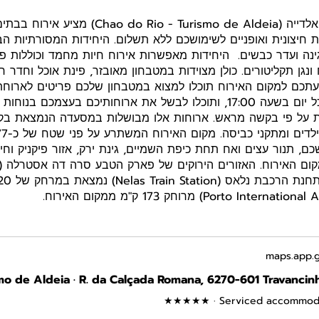
ית חיצונית ואופניים לשימושכם ללא תשלום. היחידות המסורתיות הב
נה ועדר כבשים. היחידות מאפשרות אירוח חיות מחמד וכוללות פי
ונגן תקליטורים. כולן מצוידות במטבחון מאובזר, פינת אוכל וחדר ר
כם למקום האירוח תוכלו למצוא במטבחון שלכם פריטים לארוחת
לחם טרי נשלח אליכם בכל יום בשעה 17:00, ותוכלו לבשל את ארוחותיכם בעצ
חות על פי בקשה מראש. ארוחות אלו מבושלות במסעדה הנמצאת ב
ם, תנור עצים ואח תחת כיפת השמיים, גינת ירק, אזור פיקניק וחי
maps.app.g
★★★★★ · Serviced accommod