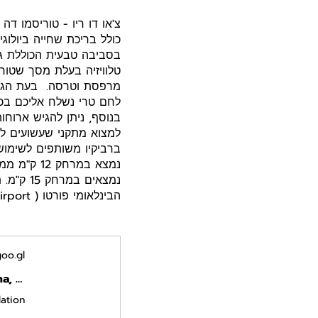
כולל בריכת שחייה ביולוג
בסביבה טבעית הכוללת גי
טלוויזיה בעלת מסך שטוח 
מרפסת וטרסה. בעת הגעת
בנוסף, ניתן להגיש ארו
ברביקיו משותפים לשימושכ
הבינלאומי פורטו ( Porto International Airport) מרוחק 173 ק"מ ממקום האירוח.
oo.gl
Chao do Rio - Turismo de Aldeia · R. da Calçada Romana, 6270-601 Travancinha, Portugal
ation