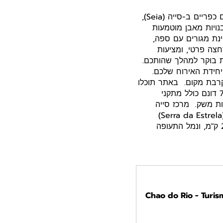
צ'או דו ריו - טוריסמו דה אלדייה (Chao do Rio - Turismo de Aldeia) מציע אירוח בבתים כפריים ב-סייה (Seia),
נויות מאבן מוטמעות
נת מגורים עם ספה,
חצה פרטי, ומציעות
 בוקר למהלך שהותכם.
מכם בנוחות יחידת האירוח שלכם.
קרבת מקום. באתר תוכלו
למצוא מתקני שעשועים לילדים ומתקני כביסה. מקום האירוח המשתרע על פני שטח של כ-77 דונם כולל מתקני
ות משק. מרכז סייה
נמצא במרחק 12 ק"מ ממקום האירוח. האזורים הירוקים של פארק הטבע סרה דה אסטרלה (Serra da Estrela)
נמצאים במרחק 15 ק"מ. תחנת הרכבת נלאס (Nelas Train Station) נמצאת במרחק של 20 ק"מ, ונמל התעופה