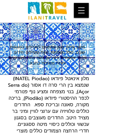
INATEL Piodao
מקום אירוח מגוון שמתאים למטיילים בסגנונות
שונים, כולל משפחות, זוגות ומטיילים יחידים.
מבחר אפשרויות לינה עם גישה נוחה לאטרקציות
וחוויות מקומיות ברובע.
מלון אינאטל פיודאו (INATEL Piodao)
שנמצא בין הרי סרה דו אסור (Serra do
Açor), בנוי מצפחה ומציע נוף פנורמי
לכפר ההיסטורי פיודאו (Piodão), בריכה
מקורה, סאונה ובריכת ספא. החדרים
כוללים טלוויזיה עם ערוצי לוויין ומיני בר
מצויד היטב. החדרים מעוצבים בסגנון
עכשווי וכוללים כיסויי מיטה ססגוניים.
חדרי הרחצה הצמודים כוללים מוצרי