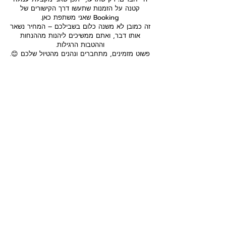
קטנה על הזמנות שתעשו דרך הקישורים של
Booking שאני משתפת כאן.
זה כמובן לא משנה כלום בשבילכם – המחיר נשאר
אותו דבר, ואתם ממשיכים ליהנות מההנחות
וההטבות הרגילות.
פשוט מזמינים, מתחברים ונהנים מהטיול שלכם 😊.
המאגר כאן כולל מגוון מקומות לינה מומלצים –
חלקם מתוך חוויות האישיות שלי וחלקם מהמלצות
של מטיילים אחרים וקבוצות איכותיות ברשת. כמובן,
למרות המאמצים שלי לרכז לכם רק את הטובים
ביותר, תמיד כדאי לקרוא ביקורות עדכניות, לבדוק
חניה ודרכי הגעה, ולוודא שהמקום מתאים בדיוק
לצרכים שלכם ולסגנון האישי.
אז שיהיה המון בהצלחה עם ההזמנה, ואם יש לכם
התלבטויות – אני כאן בשבילכם לכל שאלה!
מדיניות פרטיות כתב ויתור, גילוי נאות
הצהרת נגישות
תקנון האתר
תנאי הזמנת שירותים ותכנון טיולים