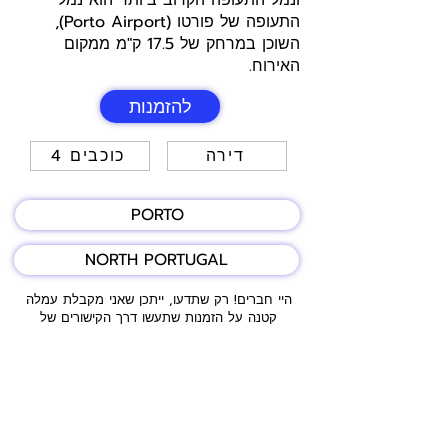
ונמל התעופה הקרוב ביותר הוא נמל
התעופה של פורטו (Porto Airport),
השוכן במרחק של 17.5 ק"מ ממקום
האירוח.
להזמנות
דירה
4 כוכבים
PORTO
NORTH PORTUGAL
היי חברים! רק שתדעו, ייתכן שאני מקבלת עמלה
קטנה על הזמנות שתעשו דרך הקישורים של
Booking שאני משתפת כאן.
זה כמובן לא משנה כלום בשבילכם – המחיר נשאר
אותו דבר, ואתם ממשיכים ליהנות מההנחות
וההטבות הרגילות.
פשוט מזמינים, מתחברים ונהנים מהטיול שלכם 😊.
המאגר כאן כולל מגוון מקומות לינה מומלצים –
חלקם מתוך חוויות האישיות שלי וחלקם מהמלצות