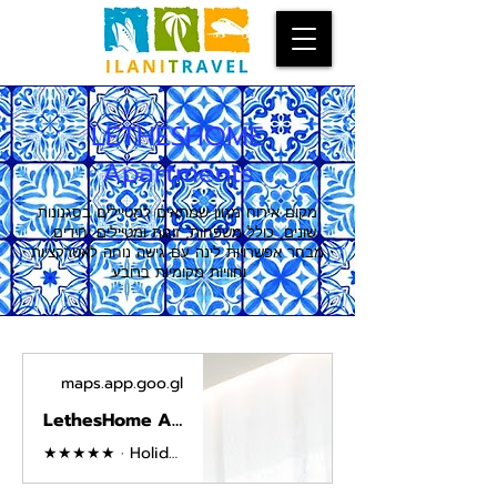
LETHESHOME
Apartments
מקום אירוח מגוון שמתאים למטיילים בסגנונות
שונים, כולל משפחות, זוגות ומטיילים יחידים.
מבחר אפשרויות לינה עם גישה נוחה לאטרקציות
וחוויות מקומיות ברובע.
maps.app.goo.gl
LethesHome Apartments · R. de Sá da Bandeira 90, 4000-427 Porto, Portugal
★★★★★ · Holiday apartment