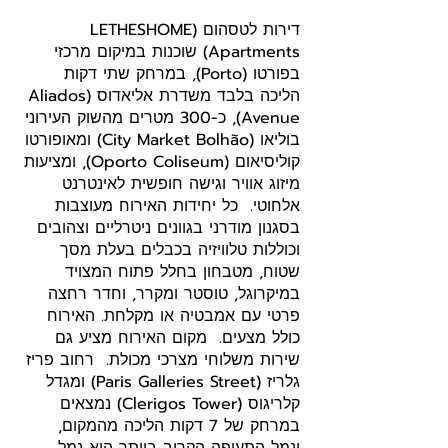
דירות לטסהום (LETHESHOME
Apartments) שוכנות במיקום מרכזי
בפורטו (Porto), במרחק שתי דקות
הליכה בלבד משדרת אליאדוס (Aliados
Avenue), כ-300 מטרים מהשוק העירוני
בוליאו (City Market Bolhão) ומאופורטו
קוליסיאום (Oporto Coliseum), ומציעות
מיזוג אוויר וגישה חופשית לאינטרנט
אלחוטי. כל יחידות האירוח מעוצבות
בסגנון מודרני בגוונים ניטרליים וצהובים
וכוללות טלוויזיה בכבלים בעלת מסך
שטוח, מטבחון בחלל פתוח המצויד
במיקרוגל, טוסטר ומקרר, וחדר רחצה
פרטי עם אמבטיה או מקלחת. האירוח
כולל מצעים. מקום האירוח מציע גם
שירות משלוחי מצרכי מכולת. רחוב פריז
גלריז (Paris Galleries Street) ומגדל
קלריגוס (Clerigos Tower) נמצאים
במרחק של 7 דקות הליכה מהמקום,