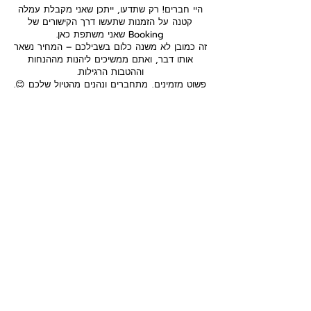
היי חברים! רק שתדעו, ייתכן שאני מקבלת עמלה
קטנה על הזמנות שתעשו דרך הקישורים של
Booking שאני משתפת כאן.
זה כמובן לא משנה כלום בשבילכם – המחיר נשאר
אותו דבר, ואתם ממשיכים ליהנות מההנחות
וההטבות הרגילות.
פשוט מזמינים, מתחברים ונהנים מהטיול שלכם 😊.
המאגר כאן כולל מגוון מקומות לינה מומלצים –
חלקם מתוך חוויות האישיות שלי וחלקם מהמלצות
של מטיילים אחרים וקבוצות איכותיות ברשת. כמובן,
למרות המאמצים שלי לרכז לכם רק את הטובים
ביותר, תמיד כדאי לקרוא ביקורות עדכניות, לבדוק
חניה ודרכי הגעה, ולוודא שהמקום מתאים בדיוק
לצרכים שלכם ולסגנון האישי.
אז שיהיה המון בהצלחה עם ההזמנה, ואם יש לכם
התלבטויות – אני כאן בשבילכם לכל שאלה!
מדיניות פרטיות כתב ויתור, גילוי נאות
הצהרת נגישות
תקנון האתר
תנאי הזמנת שירותים ותכנון טיולים