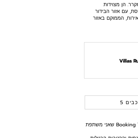
קרר. הן מצוידות
מרפסת עם נוף פנורמי של האוקיינוס. אלבופירה (Albufeira) התוססת, עם אזור הבידור
, נמצאת במרחק של פחות מ-3 ק"מ ממקום האירוח, הממוקם באזור
Villas 
וכבים
היי חברים! רק שתדעו, ייתכן שאני מקבלת עמלה קטנה על הזמנות שתעשו דרך הקישורים של Booking שאני משתפת