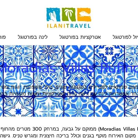
ול לפורטוגל
אטרקציות בפורטוגל
לינה בפורטוגל
פור
Moradias Villas Rufin
גוון שמתאים למטיילים בסגנונות שונים, כולל משפחות, זוגות ומטי
ר אפשרויות לינה עם גישה נוחה לאטרקציות וחוויות מקומיות ברוב
מלון וילאס רופינו (Moradias Villas Rufino
. מקום האירוח מוקף בגנים וכולל בריכה חיצונית ומגרש טניס. גיש