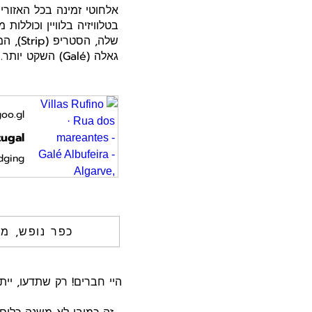
אלחוטי זמינה בכל האזורים
גאלה (Galé) השקט יותר. חניה פרטית ללא תשלום זמינה באתר
oo.gl
tugal
dging
כפר נופש, מל