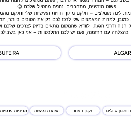
 בשבילכם – המחיר נשאר אותו דבר, ואתם ממשיכים ליהנות מההנח
פשוט מזמינים, מתחברים ונהנים מהטיול שלכם 😊.
ומות לינה מומלצים – חלקם מתוך חוויות האישיות שלי וחלקם מהמ
 כמובן, למרות המאמצים שלי לרכז לכם רק את הטובים ביותר, תמי
ק חניה ודרכי הגעה, ולוודא שהמקום מתאים בדיוק לצרכים שלכם ולס
ן בהצלחה עם ההזמנה, ואם יש לכם התלבטויות – אני כאן בשבילכ
BUFEIRA
ALGAR
ותכנון טיולים
תקנון האתר
הצהרת נגישות
מדיניות פרטיות 
יות שמורות לאילנית נתנאל. התוכן באתר מוגן בזכויות יוצרים על פי חוק, אין להעבירו 
בלבד, תודה