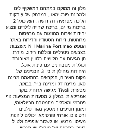
מלון זה ממוקם במתחם המשקיף לים
ולמרינת פורטימאו , במרחק של 5 דקות
הליכה מפראיה דה רושה . הוא כולל 2
בריכות מי ים, בריכת שחייה לילדים ומציע
יחידות אירוח ממוזגות עם מרפסות
מרוהטות. דירות הסטודיו והדירות באתר
הנופש NH Marina Portimao מעוצבות
בצבעים ניטרליים וכוללות ריהוט מודרני.
הן מגיעות עם טלוויזיה בלוויין מאובזרת
וכוללות מטבחונים עם פינות אוכל.
היחידות מחולקות בין 3 הבניינים של
מקום האירוח, הנקראים בהתאמה מרינה
סאן, מרינה דק ומרינה ביץ'. בבוקר,
מסעדת Tivoli מגישה ארוחת בוקר
אמריקאית. במלון 2 מסעדות המציעות נוף
פנורמי ומאכלים מהמטבח הבינלאומי,
ומזנון חטיפים המספק מגוון סלטים
וחטיפים. אורחי פורטימאו יכולים ליהנות
מעיסוי מרגיע, או לשכור אופניים ולטייל