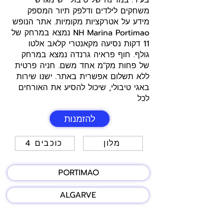
בעיר. במרינה של טיבולי יש מגרש
משחקים לילדים ודלפק תיור המספק
מידע על אטרקציות מקומיות. אתר הנופש
NH Marina Portimao נמצא במרחק של
11 דקות נסיעה מקאנטרי קלאב אלטו
גולף. חוף פראיה גרנדה נמצא במרחק
של פחות מק"מ אחד משם. חניה פרטית
ללא תשלום אפשרית באתר. ישנו שירות
באגי טיבולי, שיכול להסיע את האורחים
לכל
להזמנות
מלון
4 כוכבים
PORTIMAO
ALGARVE
היי חברים! רק שתדעו, ייתכן שאני מקבלת עמלה