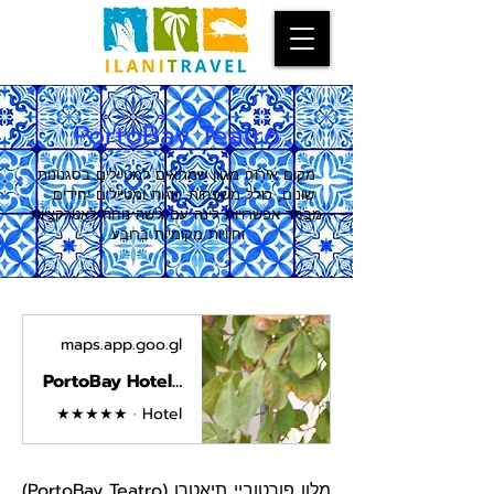
PortoBay Teatro
מקום אירוח מגוון שמתאים למטיילים בסגנונות
שונים, כולל משפחות, זוגות ומטיילים יחידים.
מבחר אפשרויות לינה עם גישה נוחה לאטרקציות
וחוויות מקומיות ברובע.
maps.app.goo.gl
PortoBay Hotel Teatro · R. de Sá da Bandeira 84, 4000-427 Porto, Portugal
★★★★★ · Hotel
מלון פורטוביי תיאטרו (PortoBay Teatro)