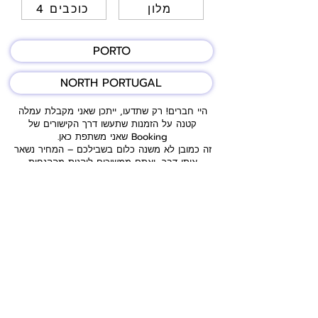
מלון
4 כוכבים
PORTO
NORTH PORTUGAL
היי חברים! רק שתדעו, ייתכן שאני מקבלת עמלה
קטנה על הזמנות שתעשו דרך הקישורים של
Booking שאני משתפת כאן.
זה כמובן לא משנה כלום בשבילכם – המחיר נשאר
אותו דבר, ואתם ממשיכים ליהנות מההנחות
וההטבות הרגילות.
פשוט מזמינים, מתחברים ונהנים מהטיול שלכם 😊.
המאגר כאן כולל מגוון מקומות לינה מומלצים –
חלקם מתוך חוויות האישיות שלי וחלקם מהמלצות
של מטיילים אחרים וקבוצות איכותיות ברשת. כמובן,
למרות המאמצים שלי לרכז לכם רק את הטובים
ביותר, תמיד כדאי לקרוא ביקורות עדכניות, לבדוק
חניה ודרכי הגעה, ולוודא שהמקום מתאים בדיוק
לצרכים שלכם ולסגנון האישי.
אז שיהיה המון בהצלחה עם ההזמנה, ואם יש לכם
התלבטויות – אני כאן בשבילכם לכל שאלה!