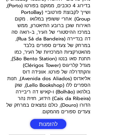
בדירוג 4 כוכבים, ממוקם בפורטו (Porto),
ושייך לקבוצת פורטוביי (PortoBay
Group). אחרי ששופץ במלואו . מקום
האירוח שוכן ברובע התיאטרון, ממש
במרכז ההיסטורי של העיר, ב-רואה סה
דה בנדיירה (Rua Sá da Bandeira),
במרחק של צעדים ספורים בלבד
מהאטרקציות המרכזיות של העיר, כמו
תחנת סאו בנטו (São Bento Station),
מגדל קלריגוס (Clérigos Tower)
והקתדרלה של פורטו. אוונידה דוס
אליאדוס (Avenida dos Aliados), חנות
הספרים ללו (Lello Bookshop), שוק
בולהאו (Bolhão) ו-קאיש דה ריביירה
(Cais da Ribeira) הידוע, חזית נהר
הדורו (Douro), כולם נמצאים במרחק של
צעדים ספורים מהמקום.
להזמנות