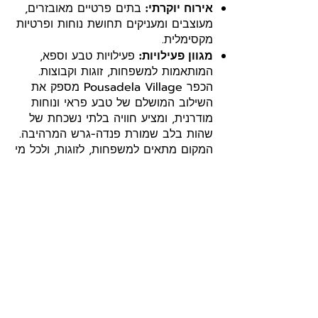
אירוח יוקרתי:
בתים פרטיים מאובזרים,
מעוצבים ומעניקים תחושת נוחות ופרטיות
מקסימלית.
מגוון פעילויות:
פעילויות טבע וספא,
המותאמות למשפחות, זוגות וקבוצות.
הכפר Pousadela Village מספק את
השילוב המושלם של טבע פראי ונוחות
מודרנית, ומציע חוויה בלתי נשכחת של
שהות בלב שמורת פנדה-גרש המרהיבה.
המקום מתאים למשפחות, לזוגות, ולכל מי
שמחפש להתרחק מההמולה וליהנות
מחופשה ברמה גבוהה בסביבה טבעית
ומרגשת.
להזמנות
דירה, כפר נופש, מלון דירות
4 כוכבים
PENEDA-GERES