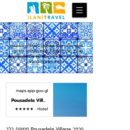
POUSADELA GERES
מקום אירוח מגוון שמתאים למטיילים בסגנונות
שונים, כולל משפחות, זוגות ומטיילים יחידים.
מבחר אפשרויות לינה עם גישה נוחה לאטרקציות
וחוויות מקומיות ברובע.
maps.app.goo.gl
Pousadela Village - Aldeamento Turístico · R. do Riso 835, 4850-214, Portugal
★★★★★ · Hotel
הכפר Pousadela Village ממוקם בלב