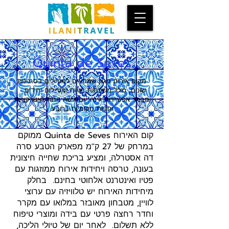
Quinta de Seves
מקום אירוח מגוון שמתאים למטיילים בסגנונות
שונים, כולל משפחות, זוגות ומטיילים יחידים.
מבחר אפשרויות לינה עם גישה נוחה לאטרקציות
וחוויות מקומיות ברובע.
קום האירוח Quinta de Seves ממוקם
במרחק של 27 ק''מ מפארק הטבע סרה
דה אסטרלה, ומציע בריכת שחייה חיצונית
בעונה, טרסה ויחידות אירוח ממוזגות עם
פטיו ואינטרנט אלחוטי בחינם. בחלק
מיחידות האירוח יש טלוויזיה עם ערוצי
לוויין, מטבחון מאובזר במלואו עם מקרר
וחדר רחצה פרטי עם בידה ומוצרי טיפוח
ללא תשלום. לאחר יום של טיולי הליכה,