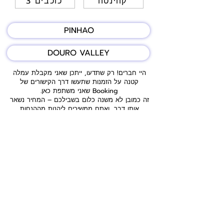
קווינטה
3 כוכבים
PINHAO
DOURO VALLEY
היי חברים! רק שתדעו, ייתכן שאני מקבלת עמלה
קטנה על הזמנות שתעשו דרך הקישורים של
Booking שאני משתפת כאן.
זה כמובן לא משנה כלום בשבילכם – המחיר נשאר
אותו דבר, ואתם ממשיכים ליהנות מההנחות
וההטבות הרגילות.
פשוט מזמינים, מתחברים ונהנים מהטיול שלכם 😊.
המאגר כאן כולל מגוון מקומות לינה מומלצים –
חלקם מתוך חוויות האישיות שלי וחלקם מהמלצות
של מטיילים אחרים וקבוצות איכותיות ברשת. כמובן,
למרות המאמצים שלי לרכז לכם רק את הטובים
ביותר, תמיד כדאי לקרוא ביקורות עדכניות, לבדוק
חניה ודרכי הגעה, ולוודא שהמקום מתאים בדיוק
לצרכים שלכם ולסגנון האישי.
אז שיהיה המון בהצלחה עם ההזמנה, ואם יש לכם
התלבטויות – אני כאן בשבילכם לכל שאלה!