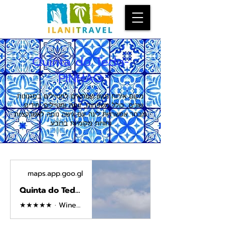
Quinta do Tedo-
PINHAO
מקום אירוח מגוון שמתאים למטיילים בסגנונות
שונים, כולל משפחות, זוגות ומטיילים יחידים.
מבחר אפשרויות לינה עם גישה נוחה לאטרקציות
וחוויות מקומיות ברובע.
maps.app.goo.gl
Quinta do Tedo · N-222, EM512, 5110-204, Portugal
★★★★★ · Winery