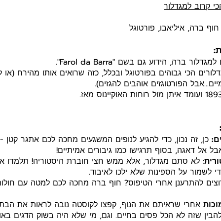
י קרוב למגדלור
וף ברה, איליאבו, פורטוגל
:
לור ברה, הידוע גם בשם "Farol da Barra".
ורים הכי גבוהים בפורטוגל ובכלל, כזה שרואים אותו מהירח (או 
ים...אבל הפורטוגזים אוהבים להגזים).
ם:
כן, זה נכון, כדי להגיע לנופים המשגעים מחכה לכם אתגר קטן -
רית
: לא סתם מגדלור, אלא ממש חצי חוברת היסטוריה! תלמדו א
 לשמור על הספינות שלא ילכו לאיבוד.
וצים להתרענן אחרי הטיפוס? חוף ברה מחכה לכם למטה עם חולות
וכות
אחרי שראיתם את הנוף, קפצו לקוסטה נובה לראות את הבת
בין שזה לא הכל פסים בחיים. וגם, מי שלא היה בשוק הדגים באווי