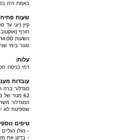
באמת היה בפו
שעות פתיחה
קיץ (יוני עד ספט
השעות 14:00 ל-17:00.
סגור בימי שני 
עלות:
דמי כניסה: הכ
עובדות מעני
מגדלור ברה הו
62 מטר של פלדה מבריקה.
שספינות לא י
טיפים נוספי
- נעלו נעליים נוחות - 271 מד
- בדקו את מזג 