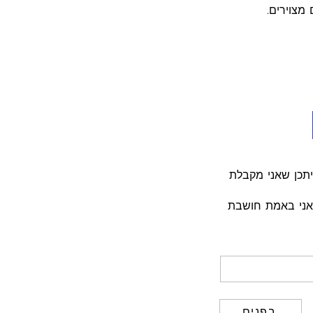
מצוירים.
ציתי לשתף אתכם שאני חלק מתכנית השותפים של GetYourGuide, וייתכן שאני מקבלת
שאני באמת חושבת
בפנים