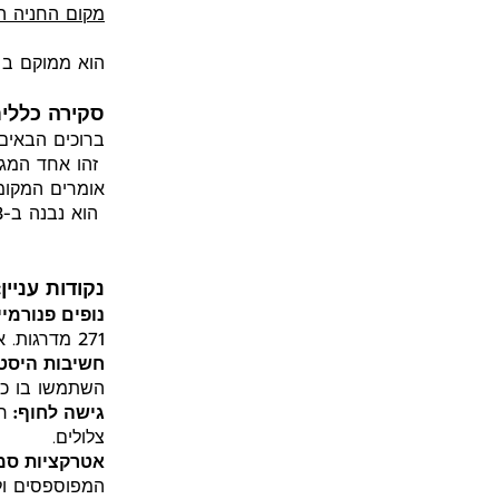
מקום החניה הכ
הוא ממוקם ב ח
סקירה כללית
ברוכים הבאים למגד
זהו אחד המגדל
אומרים המקומי
הוא נבנה ב-1893 ועומד איתן מול רוחות האוקיינוס מאז.
נקודות עניין:
נופים פנורמיי
271 מדרגות. אבל אל דאגה, בסוף תרגישו כמו גיבורים אמיתיים!
חשיבות היסטו
השתמשו בו כדי
גישה לחוף:
ר
צלולים.
אטרקציות סמ
המפוספסים ולה