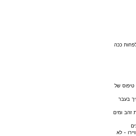
לפחות ככה
 טיפוס של
יך בעבר
 זהב ומים
ים
ירו - לא