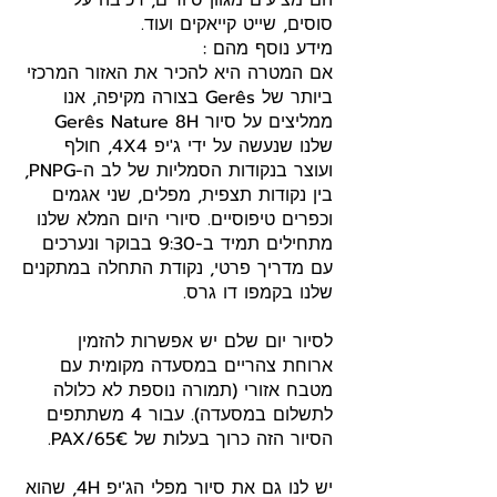
הם מציעים מגוון סיורים, רכיבה על
סוסים, שייט קייאקים ועוד.
מידע נוסף מהם :
אם המטרה היא להכיר את האזור המרכזי
ביותר של Gerês בצורה מקיפה, אנו
ממליצים על סיור Gerês Nature 8H
שלנו שנעשה על ידי ג'יפ 4X4, חולף
ועוצר בנקודות הסמליות של לב ה-PNPG,
בין נקודות תצפית, מפלים, שני אגמים
וכפרים טיפוסיים. סיורי היום המלא שלנו
מתחילים תמיד ב-9:30 בבוקר ונערכים
עם מדריך פרטי, נקודת התחלה במתקנים
שלנו בקמפו דו גרס.
לסיור יום שלם יש אפשרות להזמין
ארוחת צהריים במסעדה מקומית עם
מטבח אזורי (תמורה נוספת לא כלולה
לתשלום במסעדה). עבור 4 משתתפים
הסיור הזה כרוך בעלות של 65€/PAX.
יש לנו גם את סיור מפלי הג'יפ 4H, שהוא