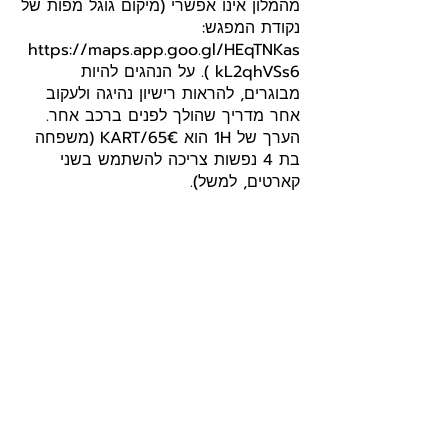
מהמלון אינו אפשרי (מיקום גוגל מפות של
נקודת המפגש:
https://maps.app.goo.gl/HEqTNKas
kL2qhVSs6
). על הנהגים להיות
מבוגרים, להראות רישיון נהיגה ולעקוב
אחר מדריך שהולך לפנים ברכב אחר.
הערך של 1H הוא 65€/KART (משפחה
בת 4 נפשות צריכה להשתמש בשני
קארטים, למשל).
להזמנה
לאתר
היי חברים! רציתי לשתף אתכם שאני חלק
מתכנית השותפים של GetYourGuide, וייתכן
שאני מקבלת עמלה קטנה כשאתם מזמינים דרך
הקישורים שאני משתפת.
חשוב לי לציין שכל האטרקציות והסיורים נבחרו
בפינצטה, ואני ממליצה רק על מה שאני באמת
חושבת שיכול לשדרג לכם את החוויה.
תהנו ותזמינו בלב שקט 😊