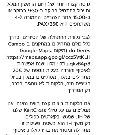
גרסה קצרה יותר של היום הראשון המלא,
זה יכול להתחיל בבוקר ב-9:30 בבוקר או
ב-15:00 אחר הצהריים. התמורה ל-4
משתתפים היא 35€/PAX.
לגבי נקודת ההתחלה של הסיורים, בדרך
כלל כולם מתחילים במתקנים ב-Campo
do Gerês (מיקום Google Maps:
https://maps.app.goo.gl/ccz5VtKLH
uqkvBAp8
,תלוי מלון ישנה אפשרות
לאיסוף והורדה בעלות נוספת של 20€,
מתחילים במלון, מסתיימים במלון בטיול
הג'יפים הזה, הלקוחות לא נוהגים ברכב,
רק המדריך.
אם הלקוחות רוצים קצת חווית נהיגה, אנו
ממליצים גם על טיולי KartCross שלנו
של 1H, שנעשו בקארטים כפולים.
רק משך 1H הוא בשטח. פעילות זו
מתחילה ומסתיימת בריו קאלדו, איסוף