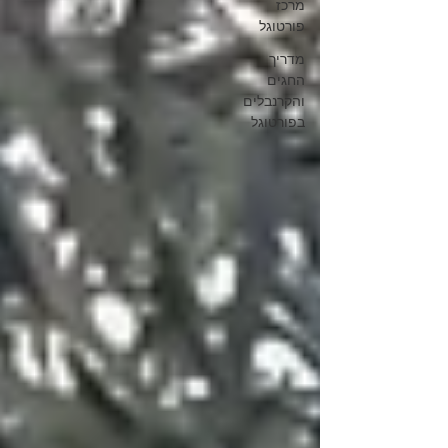
מרכז
פורטוגל
מדריך
החגים
והקרנבלים
בפורטוגל