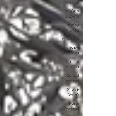
עמק הדורו
מסלולים
מומלצים
קולינריה
בפורטוגל
טבע ונופים
אלנטז'ו
(Alentejo)
יהדות
בפורטוגל
Central
Portugal
פורטוגל
למטייל
North
Portugal