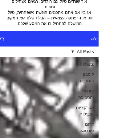
איך שורדים טיול עם הילדים: רגעים מצחיקים
וחוויות.
אז בין אם אתם מתכננים חופשה משפחתית, טיול
זוגי או הרפתקה עצמאית – הבלוג שלנו הוא המקום
המושלם להתחיל בו את המסע שלכם.
בלוג
All Posts
All Posts
ליסבון
והסביבה
פורטו
והסביבה
אטרקציות
מובילות
דרום
פורטוגל