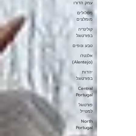
עמק הדורו
מסלולים
מומלצים
קולינריה
בפורטוגל
טבע ונופים
אלנטז'ו
(Alentejo)
יהדות
בפורטוגל
Central
Portugal
פורטוגל
למטייל
North
Portugal