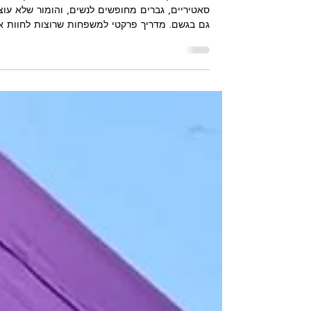
Vedras: המדריך המלא לקרנבל
הכי אותנטי בפורטוגל
גלו את הקרנבל הכי פורטוגזי שיש! מצעדי ענק
סאטיריים, גברים מחופשים לנשים, והומור שלא עוצ
גם בגשם. מדריך פרקטי למשפחות שרוצות לחוות א
טורש ודרש ב-2026