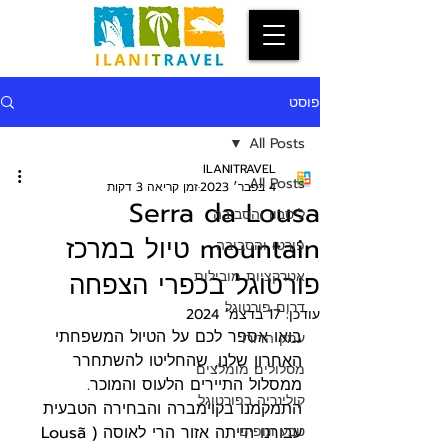
פוסט
All Posts
ILANITRAVEL
All Posts
4 בפבר׳ 2023
זמן קריאה 3 דקות
Serra da Lousa
ליסבון והסביבה
mountain טיול במרכז
פורטו והסביבה
אטרקציות מובילות
פורטוגל בכפרי הצפחה
דרום פורטוגל
עודכן:
17 בדצמ׳ 2024
בואו אספר לכם על הטיול המשפחתי 
עמק הדורו
האחרון שלנו, שהחליטו להשתחרר 
מסלולים מומלצים
ממסלול התיירים הלעוס והמוכר. 
קולינריה בפורטוגל
התמקמנו בקוימברה והבחירה הטבעית 
טבע ונופים
עבורנו הייתה אזור הרי לאוסה (Lousã 