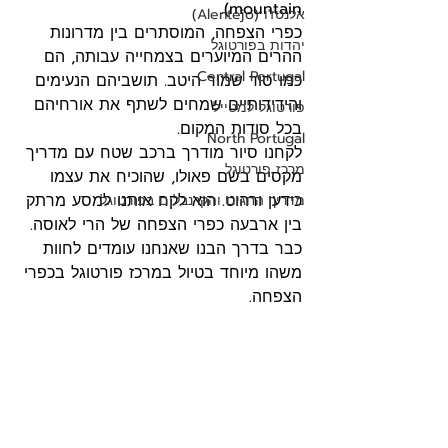
mountain).
אלנטז'ו (Alentejo)
כפרי הצפחה, המוסתרים בין מדרונות 
יהדות בפורטוגל
ההרים המיוערים בצמחייה עבותה, הם 
Central Portugal
כמו סוד שמור היטב. תושביהם הנעימים 
והידידותיים שמחים לשתף את אורחיהם 
פורטוגל למטייל
בכל סודות המקום.
North Portugal
לקחנו סיור מודרך ברכב שטח עם מדריך 
מרכז פורטוגל
מקסים בשם פאולו, שהוכיח את עצמו 
כידען ורהוט. הוא לקח אותנו למסע מרתק 
מדריך החגים והקרנבלים בפורטוגל
בין ארבעה כפרי הצפחה של הרי לאוסה. 
כבר בדרך הבנו שאנחנו עומדים לחוות 
משהו מיוחד בטיול במרכז פורטוגל בכפרי 
הצפחה.